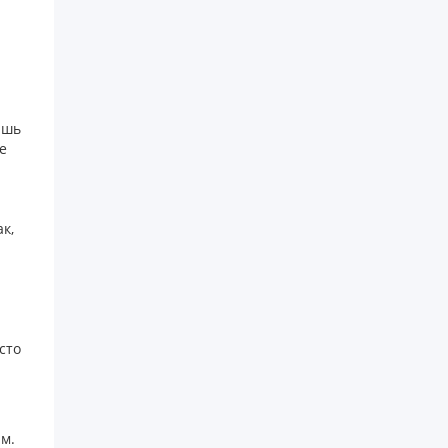
ишь
е
к,
сто
ам.