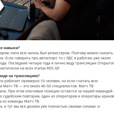
ые навыки?
ором, папа всю жизнь был режиссёром. Поэтому можно сказать,
х. Если говорить про автоспорт, то с РДС я работаю уже около
года. Последние четыре года я лично веду трансляции Открыто
актически на всех этапах RDS GP.
анде на трансляциях?
ти работает примерно 10 человек, но если считать всю
 Матч ТВ — это около 40–50 специалистов. Матч ТВ
нала. При этом ключевые позиции остаются за нашей командой
о судейским повторам, один из операторов и операторы кранов
м из команды Матч ТВ.
к, и тут мы всё делаем уже полностью своими силами: и