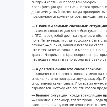
смотрим картинку, проверяем ракурсы.
Квалификация для нас начинается примерно 
десятиминутный отсчет, когда проверяется, 
подключаются комментаторы, выходят интер
— С какими самыми сложными ситуациям
— Самым сложным для меня был туман на шес
в ПТС, перед тобой десятки экранов, и обычн
поле. Ты знаешь, что где-то должна быть ста
огонька — значит, машина встала на старт.
Это и технически сложно, и морально. Но в 
трассе. Например, в Красноярске операторы с
что вода затекает в сапоги, они всё равно р
— А для тебя лично что самое сложное?
— Количество голосов в голове. У меня на с
специалиста по повторам, звукорежиссёр. Пл
спортивный канал связи. И со всеми нужно 
взрывается. Потому что все эти голоса прод
— Бывают ситуации, когда трансляцию пр
— Конечно. Например, тот же туман. Тогда п
сложная часть: нужно постоянно искать, чем