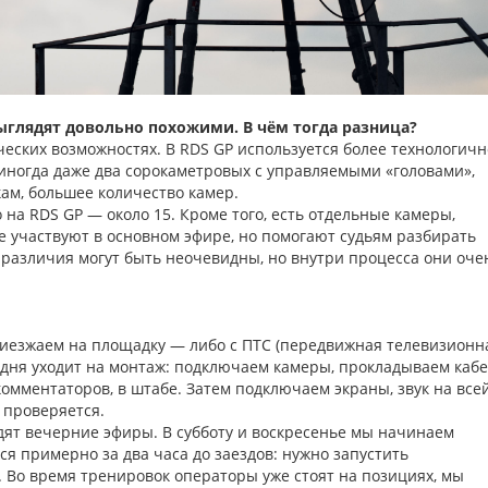
ыглядят довольно похожими. В чём тогда разница?
еских возможностях. В RDS GP используется более технологичн
иногда даже два сорокаметровых с управляемыми «головами»,
ам, большее количество камер.
 на RDS GP — около 15. Кроме того, есть отдельные камеры,
е участвуют в основном эфире, но помогают судьям разбирать
различия могут быть неочевидны, но внутри процесса они оче
риезжаем на площадку — либо с ПТС (передвижная телевизионн
а дня уходит на монтаж: подключаем камеры, прокладываем кабе
комментаторов, в штабе. Затем подключаем экраны, звук на все
 проверяется.
одят вечерние эфиры. В субботу и воскресенье мы начинаем
я примерно за два часа до заездов: нужно запустить
. Во время тренировок операторы уже стоят на позициях, мы