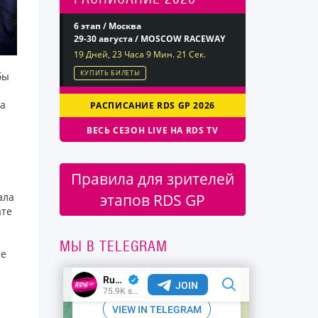
6 этап / Москва
29-30 августа / MOSCOW RACEWAY
19 Дней, 23 Часа 9 Мин. 20 Сек.
КУПИТЬ БИЛЕТЫ
бы
за
РАСПИСАНИЕ RDS GP 2026
ВЕСЬ СЕЗОН LIVE НА RDS TV
Правила для зрителей
этапов RDS GP
ала
ате
МЫ В TELEGRAM
ие