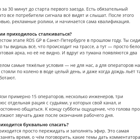
за 30 минут до старта первого заезда. Есть обязательный
что все потребители сигнала всё видят и слышат. После этого
вью, рекламные ролики, и начинается сама квалификация.
и приходилось сталкиваться?
том этапе RDS GP в Санкт-Петербурге в прошлом году. Ты сид
о ты видишь всё, что происходит на трассе, а тут — просто бело
ртовая арка, но её не видно. И вдруг из тумана появляются два
целом самые тяжёлые условия — не для нас, а для операторов на
тояли по колено в воде целый день, и даже когда дождь льёт та
аботают.
вязи примерно 15 операторов, несколько инженеров, три
юс отдельная рация с судьями, у которых свой канал, и
постоянно общаться. К концу субботы ощущение, что голова про
олжают звучать даже после окончания рабочего дня.
иходится буквально спасать?
риходится просто пережидать и заполнять эфир. Это самая
 занять время, о чём поговорить, какие темы дать комментатор