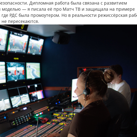
безопасности. Дипломная работа была связана с развитием
й моделью — я писала её про Матч ТВ и защищала на примере
, где РДС была промоутером. Но в реальности режиссёрская раб
и не пересекаются.