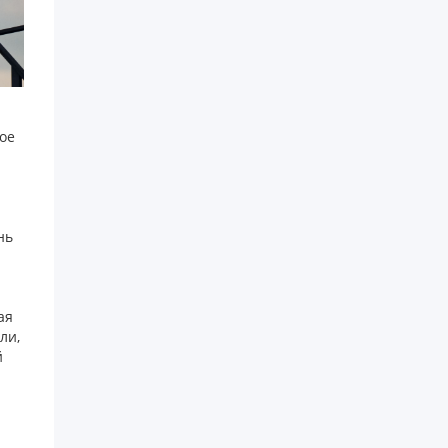
ое
нь
ая
ли,
й