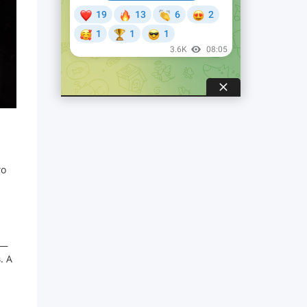
го
 —
. А