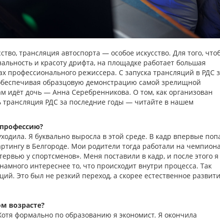
тво, трансляция автоспорта — особое искусство. Для того, что
альность и красоту дрифта, на площадке работает большая
ах профессионального режиссера. С запуска трансляций в РДС 
 обеспечивая образцовую демонстрацию самой зрелищной
ам идёт дочь — Анна Серебренникова. О том, как организован
сь трансляция РДС за последние годы — читайте в нашем
 профессию?
уходила. Я буквально выросла в этой среде. В кадр впервые поп
артингу в Белгороде. Мои родители тогда работали на чемпион
тервью у спортсменов». Меня поставили в кадр, и после этого я
е намного интереснее то, что происходит внутри процесса. Так
ий. Это был не резкий переход, а скорее естественное развит
ом возрасте?
. Хотя формально по образованию я экономист. Я окончила