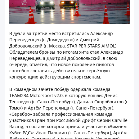
В дуэли за третье место встретились Александр
Переведенцев (г. Домодедово) и Дмитрий
Добровольский (г. Москва, STAR PЁR STARS AIMOL).
Обладателем бронзы по итогам хита стал Александр
Переведенцев, а Дмитрий Добровольский, в свою
очередь, отметил, что новое поколение пилотов
способно составить действительно серьёзную
конкуренцию действующим спортсменам.
В командном зачёте победу одержала команда
TEAM234 Motorsport v2.0, в которую вошли: Денис
Тестоедов (г. Санкт-Петербург), Данила Скоробогатов (г.
Томск) и Артём Перепелица (г. Санкт-Петербург).
«Серебро» забрала профессиональная команда
участников Гран-при Российской Дрифт Серии Carville
Racing, в составе которой приняли участие в «Зимнем
Кубке РДС»: Иван Пальмин (г. Санкт-Петербург), Артём
Лейтис (г. Сортавала) и Антон Козлов (г. Ульяновск).