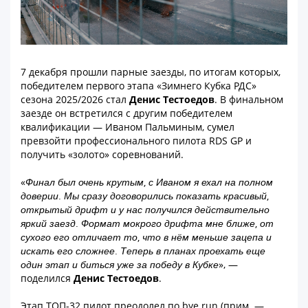
7 декабря прошли парные заезды, по итогам которых,
победителем первого этапа «Зимнего Кубка РДС»
сезона 2025/2026 стал
Денис Тестоедов
. В финальном
заезде он встретился с другим победителем
квалификации — Иваном Пальминым, сумел
превзойти профессионального пилота RDS GP и
получить «золото» соревнований.
«Финал был очень крутым, с Иваном я ехал на полном
доверии. Мы сразу договорились показать красивый,
открытый дрифт и у нас получился действительно
яркий заезд. Формат мокрого дрифта мне ближе, от
сухого его отличает то, что в нём меньше зацепа и
искать его сложнее. Теперь в планах проехать еще
один этап и биться уже за победу в Кубке»
, —
поделился
Денис Тестоедов
.
Этап ТОП-32 пилот преодолел по bye run (прим. —